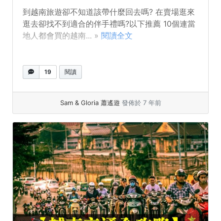
到越南旅遊卻不知道該帶什麼回去嗎? 在賣場逛來
逛去卻找不到適合的伴手禮嗎?以下推薦 10個連當
地人都會買的越南... »
閱讀全文
19
閱讀
Sam & Gloria 蕭遙遊
發佈於 7 年前