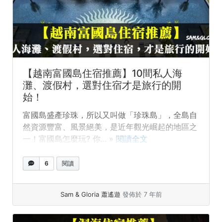
【越南富國島住宿推薦】10間私人海
灘、渡假村，選對住宿才是旅行的開
始！
富國島盛產珍珠，所以又叫做「珍珠島」，全島自
然資源豐富、風景絕美，是近年觀光崛起的地區之
一！富國島怎麼玩? 你... »
閱讀全文
6
閱讀
Sam & Gloria 蕭遙遊
發佈於 7 年前