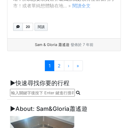
市！或者單純想體驗在地... »
閱讀全文
20
閱讀
Sam & Gloria 蕭遙遊
發佈於 7 年前
頁面導覽
目前頁面
頁次
1
2
›
»
►快速尋找你要的行程
►About: Sam&Gloria蕭遙遊