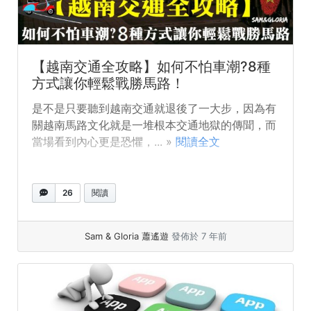
【越南交通全攻略】如何不怕車潮?8種
方式讓你輕鬆戰勝馬路！
是不是只要聽到越南交通就退後了一大步，因為有
關越南馬路文化就是一堆根本交通地獄的傳聞，而
當場看到內心更是恐懼，... »
閱讀全文
26
閱讀
Sam & Gloria 蕭遙遊
發佈於 7 年前