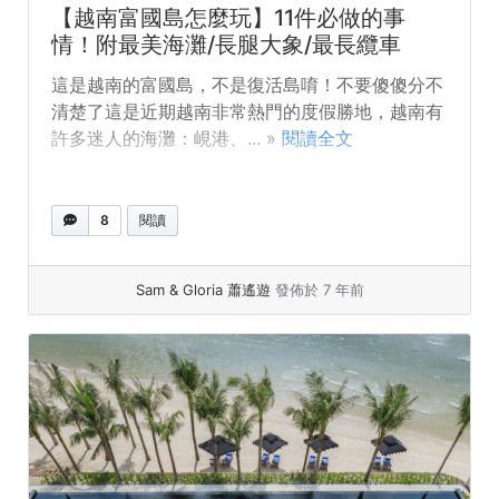
【越南富國島怎麼玩】11件必做的事
情！附最美海灘/長腿大象/最長纜車
這是越南的富國島，不是復活島唷！不要傻傻分不
清楚了這是近期越南非常熱門的度假勝地，越南有
許多迷人的海灘：峴港、... »
閱讀全文
8
閱讀
Sam & Gloria 蕭遙遊
發佈於 7 年前