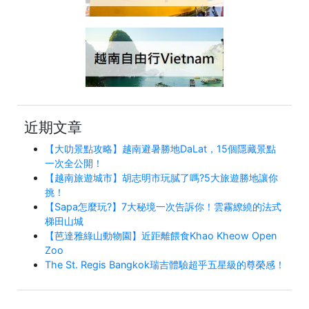
近期文章
【大叻景點攻略】越南避暑勝地DaLat，15個隱藏景點
一次全公開！
【越南旅遊城市】胡志明市玩膩了嗎?5大旅遊勝地讓你
挑！
【Sapa怎麼玩?】7大秘境一次告訴你！雲霧繚繞的法式
梯田山城
【芭達雅綠山動物園】近距離餵食Khao Kheow Open
Zoo
The St. Regis Bangkok瑞吉體驗超乎五星級的尊榮感！