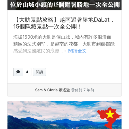
【大叻景點攻略】越南避暑勝地DaLat，
15個隱藏景點一次全公開！
海拔1500米的大叻是個山城，城內有許多浪漫而
精緻的法式別墅，是越南的花都，大叻市到處都能
感受到法國殖民的浪漫... »
閱讀全文
4
閱讀
Sam & Gloria 蕭遙遊
發佈於 7 年前