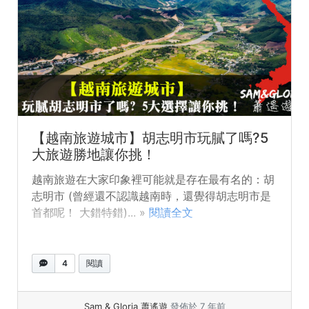
【越南旅遊城市】胡志明市玩膩了嗎?5
大旅遊勝地讓你挑！
越南旅遊在大家印象裡可能就是存在最有名的：胡
志明市 (曾經還不認識越南時，還覺得胡志明市是
首都呢！ 大錯特錯)... »
閱讀全文
4
閱讀
Sam & Gloria 蕭遙遊
發佈於 7 年前