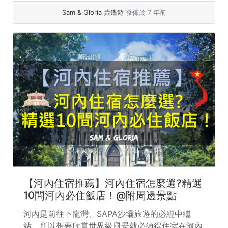
Sam & Gloria 蕭遙遊
發佈於 7 年前
【河內住宿推薦】河內住宿怎麼選?精選
10間河內必住飯店！@附周邊景點
河內是前往下龍灣、SAPA沙壩旅遊的必經中繼
站，所以想要欣賞世界級風景就必須得住宿在河內