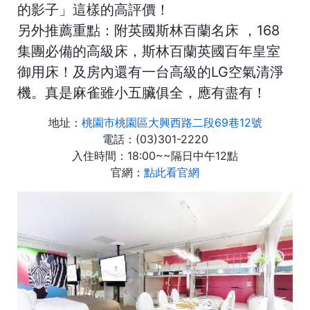
的影子
」這樣的高評價！
另外推薦重點：附
英國斯林百蘭名床
，168
集團必備的高級床，斯林百蘭英國百年皇室
御用床！及房內還有一台高級的LG空氣清淨
機。真是麻雀雖小五臟俱全，應有盡有！
地址：
桃園市桃園區大興西路二段69巷12號
電話：(03)301-2220
入住時間：18:00~~隔日中午12點
官網：
點此看官網