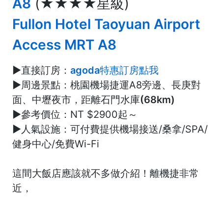
A8
(★★★★星級)
Fullon Hotel Taoyuan Airport
Access MRT A8
►
直接訂房：
agoda特惠訂房點我
►
周邊景點：
桃園機場捷運A8旁邊、長庚對
面、中壢夜市
，距離石門水庫(68km)
►
參考價位：
NT $2900起～
►
人氣設施：
可付費提供機場接送/桑拿/SPA/
健身中心/免費Wi-Fi
這間大飯店應該就不多做介紹！離機捷非常
近，