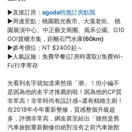
►
直接訂房：
agoda特惠訂房點我
►
周邊景點：
桃園觀光夜市、大溪老街、 桃
園展演中心、中正藝文商圈、風禾公園、G10
GO!貨櫃市集，
距離石門水庫(60km)
►
參考價位：
NT $2400起～
►
人氣設施：
免費早餐(訂房時選取)/免費Wi-
Fi/行李寄存
光看到名字就知道果然很「潮」！但小編不
是因為他的名字才推薦的啦！因為他的CP質
非常高！非常時尚有設計感~還有精緻主廚！
在2018年今年重新整修，質感整個升級超
多，評價非常高，網友甚至給出「
雖然是舊
汽車旅館重新翻修但絕對沒有之前汽車旅館