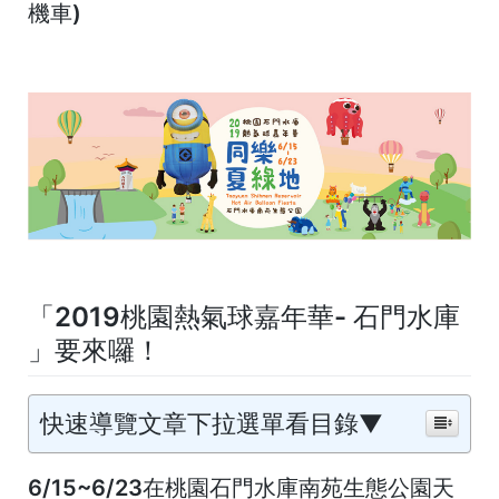
機車)
「2019桃園熱氣球嘉年華-
石門水庫
」
要來囉！
快速導覽文章下拉選單看目錄▼
6/15~6/23
在
桃園石門水庫南苑生態公園
天