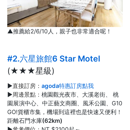
▲推薦給2/6/10人，親子也非常適合呢！
#2.六星旅館6 Star Motel
(★★★星級)
►
直接訂房：
agoda特惠訂房點我
►
周邊景點：
桃園觀光夜市、大溪老街、 桃
園展演中心、中正藝文商圈、風禾公園、G10
GO!貨櫃市集，機場到這裡也是快速又便利！
距離石門水庫(62km)
►
參考價位：
NT $2100起～