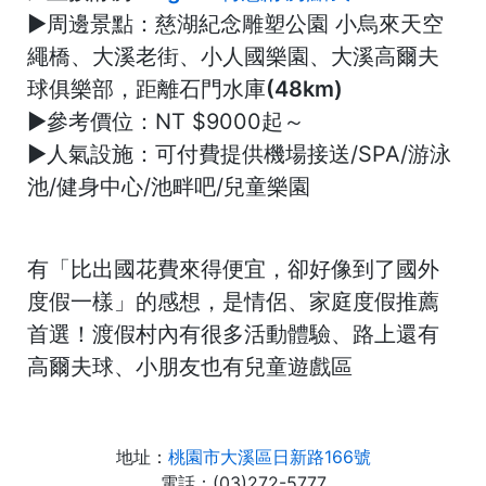
►
周邊景點：
慈湖紀念雕塑公園 小烏來天空
繩橋、大溪老街、小人國樂園、大溪高爾夫
球俱樂部，
距離石門水庫(48km)
►
參考價位：
NT $9000起～
►
人氣設施：
可付費提供機場接送/SPA/游泳
池/健身中心/池畔吧/兒童樂園
有「
比出國花費來得便宜，卻好像到了國外
度假一樣
」的感想，是情侶、家庭度假推薦
首選！渡假村內有很多活動體驗、路上還有
高爾夫球、小朋友也有兒童遊戲區
地址：
桃園市大溪區日新路166號
電話：(03)272-5777