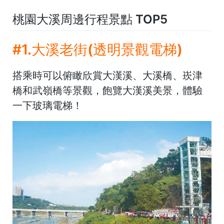
桃園大溪周邊行程景點 TOP5
#1.大溪老街(透明景觀電梯)
搭乘時可以俯瞰欣賞大漢溪、大溪橋、崁津
橋和武嶺橋等景觀，飽覽大漢溪美景，體驗
一下玻璃電梯！