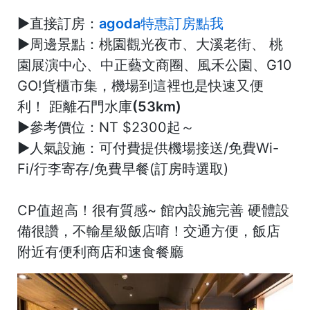
►
直接訂房：
agoda特惠訂房點我
►
周邊景點：
桃園觀光夜市、大溪老街、 桃
園展演中心、中正藝文商圈、風禾公園、G10
GO!貨櫃市集，機場到這裡也是快速又便
利！
距離石門水庫(53km)
►
參考價位：
NT $2300起～
►
人氣設施：
可付費提供機場接送/免費Wi-
Fi/行李寄存/免費早餐(訂房時選取)
CP值超高！很有質感~ 館內設施完善 硬體設
備很讚，不輸星級飯店唷！
交通方便，飯店
附近有便利商店和速食餐廳