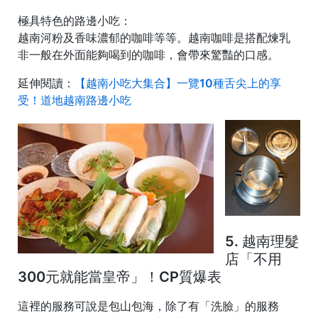
極具特色的路邊小吃
：
越南河粉及香味濃郁的咖啡等等。越南咖啡是搭配煉乳
非一般在外面能夠喝到的咖啡，會帶來驚豔的口感。
延伸閱讀：
【越南小吃大集合】一覽10種舌尖上的享
受！道地越南路邊小吃
5. 越南理髮
店「不用
300元就能當皇帝」！CP質爆表
這裡的服務可說是包山包海，除了有「洗臉」的服務