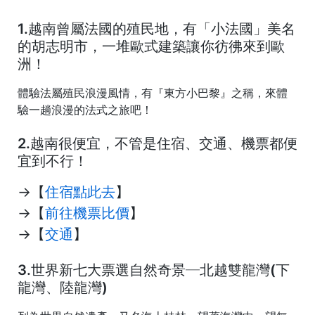
1.越南曾屬法國的殖民地，有「小法國」美名
的胡志明市，一堆歐式建築讓你彷彿來到歐
洲！
體驗法屬殖民浪漫風情，有『
東方小巴黎
』之稱，來體
驗一趟浪漫的法式之旅吧！
2.越南很便宜，不管是住宿、交通、機票都便
宜到不行！
→【
住宿點此去
】
→【
前往機票比價
】
→【
交通
】
3.世界新七大票選自然奇景─北越雙龍灣(下
龍灣、陸龍灣)