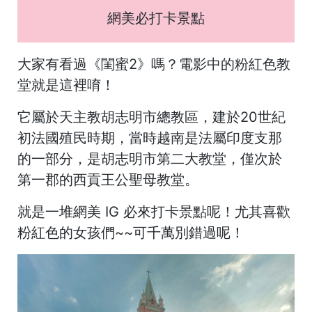
網美必打卡景點
大家有看過《閨蜜2》嗎？電影中的粉紅色教
堂就是這裡唷！
它屬於天主教胡志明市總教區，建於20世紀
初法國殖民時期，當時越南是法屬印度支那
的一部分，是胡志明市第二大教堂，僅次於
第一郡的西貢王公聖母教堂。
就是一堆網美 IG 必來打卡景點呢！尤其喜歡
粉紅色的女孩們~~可千萬別錯過呢！