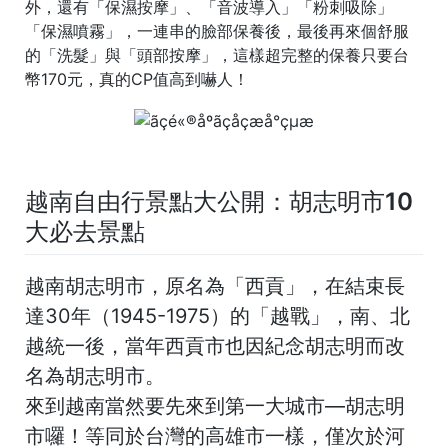
外，還有「保濕按摩」、「音波導入」「粉刺吸除」
「保濕噴霧」，一連串的臉部保養後，最後再來個舒服
的「洗髮」與「頭部按摩」，這樣超完整的保養只要台
幣170元，真的CP值高到嚇人！
越南自由行景點大公開：胡志明市10
大必去景點
越南胡志明市，原名為「
西貢
」，在結束長
達30年（1945-1975）的「越戰」，南、北
越統一後，當年
西貢市也因紀念胡志明而改
名為胡志明市
。
來到越南當然要先來到第一大城市—胡志明
市囉！等同於台灣的高雄市一樣，僅次於河