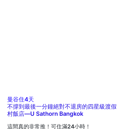
曼谷住4天
不撐到最後一分鐘絕對不退房的四星級渡假
村飯店—U Sathorn Bangkok
這間真的非常推！
可住滿24小時
！