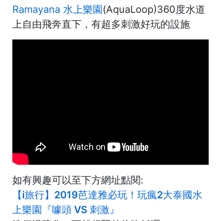
Ramayana 水上樂園
(AquaLoop)360度水道
上自由飛奔直下，有超多刺激好玩的設施
如有興趣可以至下方網址點閱:
【i旅行】2019芭達雅必玩！玩瘋2大泰國水
上樂園『噱頭 VS 刺激』