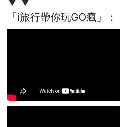
▼ ▼
「i旅行帶你玩GO瘋」：