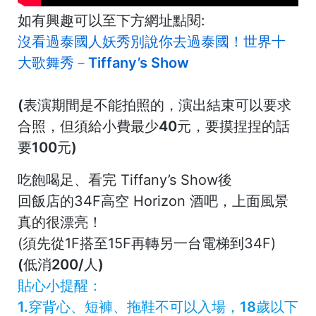
如有興趣可以至下方網址點閱:
沒看過泰國人妖秀別說你去過泰國！世界十
大歌舞秀－Tiffany’s Show
(表演期間是不能拍照的，演出結束可以要求
合照，但須給小費最少40元，要摸捏捏的話
要100元)
吃飽喝足、看完 Tiffany’s Show後
回飯店的34F高空 Horizon 酒吧，上面風景
真的很漂亮！
(須先從1F搭至15F再轉另一台電梯到34F)
(低消200/人)
貼心小提醒：
1.穿背心、短褲、拖鞋不可以入場，18歲以下