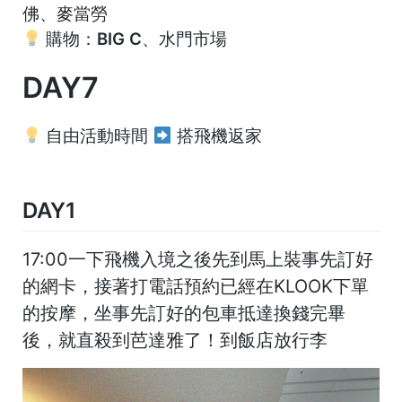
佛、麥當勞
購物：BIG C、水門市場
DAY7
自由活動時間
搭飛機返家
DAY1
17:00一下飛機入境之後先到馬上裝事先訂好
的網卡，接著打電話預約已經在KLOOK下單
的按摩，坐事先訂好的包車抵達換錢完畢
後，就直殺到芭達雅了！到飯店放行李