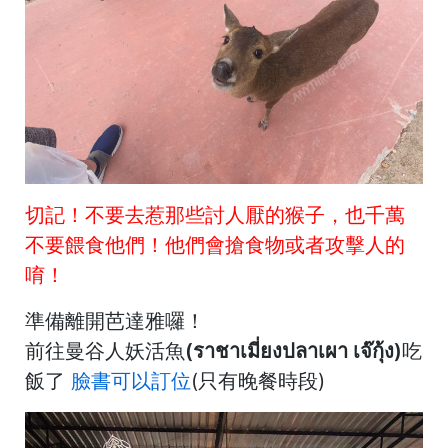
切記！不要去惹那些討人厭的猴子，也千萬
不要餵食他們！
他們會搶食物或者攻擊人的
唷！
準備離開芭達雅囉！
前往
曼谷人妖活魚(ราชาเมี่ยงปลาเผา เจ๊กุ้ง)
吃
飯了
臉書可以訂位
(只有晚餐時段)