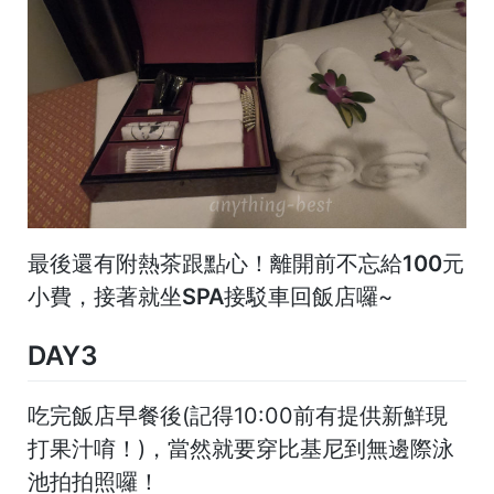
最後還有附熱茶跟點心！離開前不
忘給100元
小費
，接著就
坐SPA接駁車
回飯店囉~
DAY3
吃完飯店早餐後(記得10:00前有提供新鮮現
打果汁唷！)，當然就要穿比基尼到無邊際泳
池拍拍照囉！