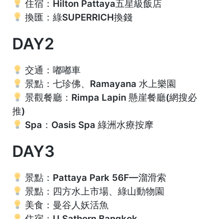
住宿：Hilton Pattaya五星級飯店
換匯：綠SUPERRICH換錢
DAY2
交通：嘟嘟車
景點：七珍佛、
Ramayana 水上樂園
景觀餐廳：Rimpa Lapin 懸崖餐廳(網搜必
推)
Spa：Oasis Spa 綠洲水療按摩
DAY3
景點：Pattaya Park 56F—溜滑索
景點：四方水上市場、
綠山動物園
美食：曼谷人妖活魚
住宿：
U Sathorn Bangkok