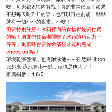
吃，每天都200內有找！真的非常便宜！如果
不想每天吃7-11的話，也可以再往前騎一點點
就有一個小小的夜市、小吃！
但要特別注意！冰箱裡面的食物都是要付費
的唷！朋友們住宿期間吃了冰箱的巧克力⋯
等等，退房時會要你繳清後才能夠完成
check out唷！
環境乾淨整潔，也有附泳池～～雖然跟Hilton
比起來 泳池算小一點，但也是夠大了！
推薦指數：4.8/5