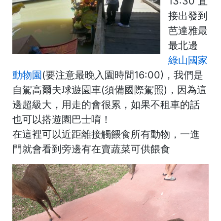
13:30 直
接出發到
芭達雅最
最北邊
綠山國家
動物園
(要注意最晚入園時間16:00)，我們是
自駕高爾夫球遊園車(須備國際駕照)，因為這
邊超級大，用走的會很累，如果不租車的話
也可以搭遊園巴士唷！
在這裡可以近距離接觸餵食所有動物，一進
門就會看到旁邊有在賣蔬菜可供餵食