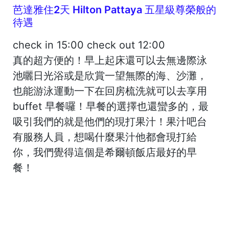
芭達雅住2天 Hilton Pattaya
五星級尊榮般的
待遇
check in 15:00 check out 12:00
真的超方便的！早上起床還可以去
無邊際泳
池曬日光浴
或是欣賞一望無際的海、沙灘，
也能游泳運動一下在回房梳洗就可以去享用
buffet 早餐囉！早餐的選擇也還蠻多的，最
吸引我們的就是他們的現打果汁！果汁吧台
有服務人員，想喝什麼果汁他都會現打給
你，我們覺得這個是希爾頓飯店最好的早
餐！