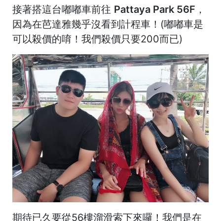
接著搭這台嘟嘟車前往
Pattaya Park 56F
，
因為在芭達雅幾乎沒看到計程車！(嘟嘟車是
可以殺價的唷！我們殺價只要200而已)
期待已久要從56樓溜滑索下來囉！我們是在