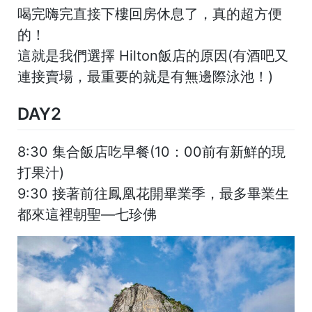
喝完嗨完直接下樓回房休息了，真的超方便
的！
這就是我們選擇 Hilton飯店的原因(有酒吧又
連接賣場，最重要的就是有無邊際泳池！)
DAY2
8:30 集合飯店吃早餐(10：00前有新鮮的現
打果汁)
9:30 接著前往鳳凰花開畢業季，最多畢業生
都來這裡朝聖—七珍佛