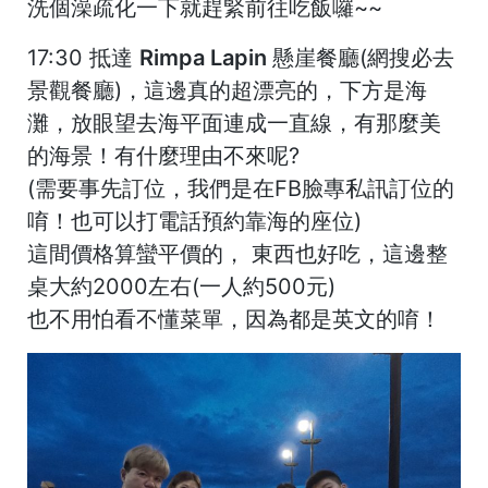
洗個澡疏化一下就趕緊前往吃飯囉~~
17:30 抵達
Rimpa Lapin 懸崖餐廳
(網搜必去
景觀餐廳)，這邊真的超漂亮的，下方是海
灘，放眼望去海平面連成一直線，有那麼美
的海景！有什麼理由不來呢?
(需要事先訂位，我們是在FB臉專私訊訂位的
唷！也可以打電話預約靠海的座位)
這間價格算蠻平價的， 東西也好吃，這邊整
桌大約2000左右(一人約500元)
也不用怕看不懂菜單，因為都是英文的唷！