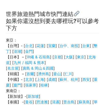
世界旅遊熱門城市快門連結
如果你還沒想到要去哪裡玩?可以參考
下方
東亞：
【台灣】- [
台北
] [
花蓮
] [
宜蘭
] [
台中、南投
] [
台東
] [
墾
丁
] [
澎湖
] [
金門
]
【日本】 – [
沖繩 & 石垣島
] [
京都
] [
大阪
] [
東京
] [
北海
道
] [
九州 / 福岡 & 熊本
]
[
名古屋
] [
廣島 & 岡山＆四國
]
【韓國】 – [
首爾
] [
濟州島
] [
釜山
] [
仁川
]
【中國】- [
北京
] [
上海
] [
成都
] [
蘇州、杭州
] [
西安
] [
重
慶
] [
廈門
] [
張家界
] [
桂林
]
東南亞：
【新加坡】-[
新加坡
]
【泰國】 -[
曼谷
] [
芭達雅
] [
清邁
] [
普吉島
] [
蘇美島
] [
華