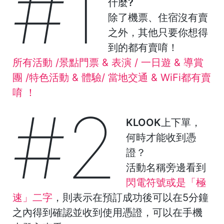
#1
什麼?
除了機票、住宿沒有賣
之外，其他只要你想得
到的都有賣唷！
所有活動 /景點門票 & 表演 / 一日遊 & 導賞
團 /特色活動 & 體驗/ 當地交通 & WiFi都有賣
唷
！
#2
KLOOK上下單，
何時才能收到憑
證？
活動名稱旁邊看到
閃電符號或是「極
速」二字
，則表示在預訂成功後可以在5分鐘
之內得到確認並收到使用憑證，可以在手機