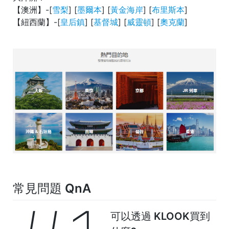
【澳洲】-[
雪梨
] [
墨爾本
] [
黃金海岸
] [
布里斯本
]
【紐西蘭】-[
皇后鎮
] [
基督城
] [
威靈頓
] [
奧克蘭
]
常見問題
QnA
可以透過 KLOOK買到