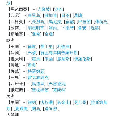
欣
]
【馬來西亞】 – [
吉隆坡
] [
沙巴
]
【印尼】 -[
峇里島
] [
雅加達
] [
日惹
] [
萬隆
]
【菲律賓】 -[
長灘島
] [
馬尼拉
] [
宿霧
] [
巴拉望
] [
薄荷島
]
【越南】- [
胡志明市
] [
河內、下龍灣
] [
會安
] [
峴港
]
【柬埔寨】- [
暹粒
] [
金邊
]
歐洲：
【英國】- [
倫敦
] [
愛丁堡
] [
利物浦
]
【法國】- [
巴黎
] [
蔚藍海岸與普羅旺斯
]
【義大利】- [
羅馬
] [
米蘭
] [
威尼斯
] [
佛羅倫斯
]
【希臘】-
[
雅典
]
【挪威】- [
特羅姆瑟
]
【冰島】- [
雷克雅維克
]
【西班牙】- [
馬德里
] [
巴塞隆納
]
【俄羅斯】- [
聖彼得堡
] [
莫斯科
]
美洲：
【美國】- [
紐約
] [
洛杉磯
] [
舊金山
] [
芝加哥
] [
拉斯維加
斯
] [
夏威夷
] [
關島
] [
邁阿密
]
大洋洲：