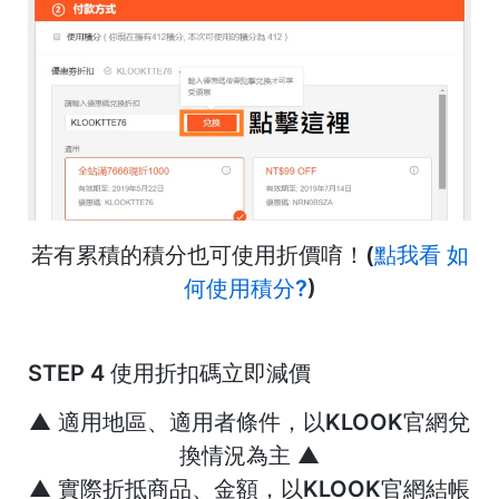
若有累積的積分也可使用折價唷！(
點我看 如
何使用積分?
)
STEP 4 使用折扣碼立即減價
▲
適用地區、適用者條件，以
KLOOK官網
兌
換情況為主
▲
▲
實際折抵商品、金額，以
KLOOK官網
結帳