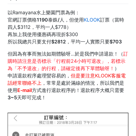
以Ramayana水上樂園門票為例：
官網訂票價格
1190泰銖/人
，但使用
KLOOK
訂票（當時
四人$3112，平均一人$778）
再加上我使用優惠碼再現折$300
所以我總共
只要支付$2812，平均一人實際只要$703
但因為有事而無法如期體驗呀…於是我們申請退款！（
訂
購時請注意是否標示「行程前24小時可退改」，若標示
為「不予退改」的行程，請確定後再下單體驗呀！
）
申請退款程序處理蠻容易的，
但是要注意
KLOOK客服電
話經常聯絡不上
，常常是處於滿線的情況，所以我們是
使用
E-mail
方式進行退款程序的！退款程序大概只需要
3~5天
即可完成！