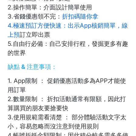
2.操作簡單：介面設計簡單使用
3.省錢優惠領不完：
折扣碼隨
你拿
4.極速預訂方便快速：出示App核銷簡單，線
上預
訂立即出票
5.自由行必備：自己安排行程，發掘更多有趣
的世界
缺點 & 注意事項
：
1. App限制 ： 促銷優惠活動多為APP才能使
用訂單
2.數量限制 ： 折扣活動通常有限額，因此打
算購買的朋友要搶要快
3.使用規範需看清楚 ： 部分體驗活動文字太
小，容易忽略而沒注意到使用規則
4.帳號折抵金額限制：因此積分較多需多多使