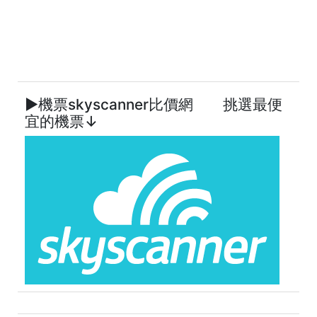
►機票skyscanner比價網 挑選最便
宜的機票↓