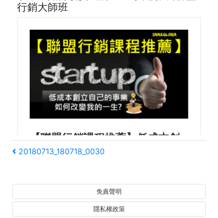
行銷大師班
文
上
20180713_180718_0030
一
章
篇
文
導
免責聲明
章
覽
隱私權政策