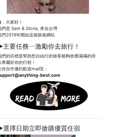
嗨，大家好！
們是 Sam & Gloria, 來自台灣
我們2019年開始這個旅遊網站
►主要任務─
激勵你去旅行！
我們的目標是幫助想自由行的旅客能夠收穫滿滿的排
出專屬於你的行程！
任何合作邀約歡迎mail至：
upport@anything-best.com
►選擇日期立即搶購優質住宿