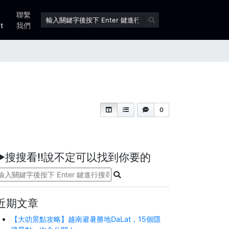
聯繫
t
我們
0
►搜搜看!!說不定可以找到你要的
近期文章
【大叻景點攻略】越南避暑勝地DaLat，15個隱