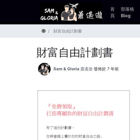
首
部落格
頁
Blog
首頁
財富自由計劃書
財富自由計劃書
Sam & Gloria 蕭遙遊
發佈於 7 年前