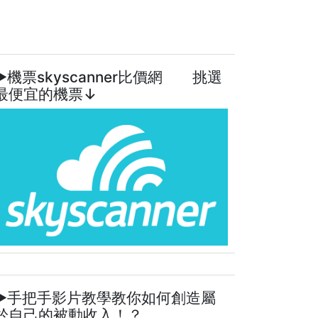
►機票skyscanner比價網 挑選
最便宜的機票↓
►手把手影片教學教你如何創造屬
於自己的被動收入！？