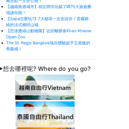
藏景點一次全公開！
【越南旅遊城市】胡志明市玩膩了嗎?5大旅遊勝
地讓你挑！
【Sapa怎麼玩?】7大秘境一次告訴你！雲霧繚
繞的法式梯田山城
【芭達雅綠山動物園】近距離餵食Khao Kheow
Open Zoo
The St. Regis Bangkok瑞吉體驗超乎五星級的
尊榮感！
►想去哪裡呢? Where do you go?