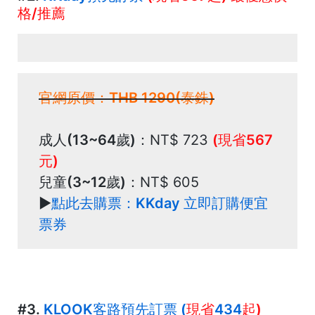
格/推薦
官網原價：THB 1290(泰銖)
成人(13~64歲)：
NT$ 723
(現省567
元)
兒童(3~12歲)：
NT$ 605
►
點此去購票：KKday 立即訂購便宜
票券
#3.
KLOOK
客路預先訂票
(
現省
434
起
)