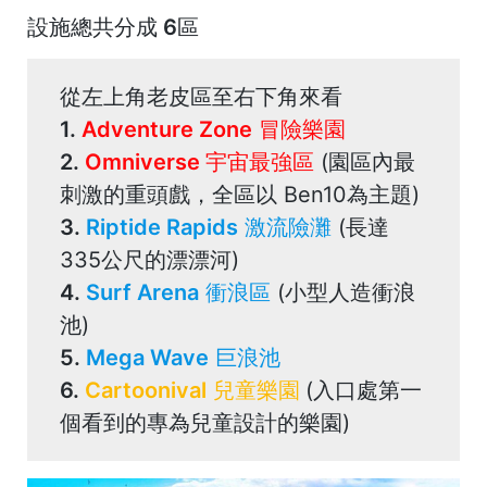
設施總共分成 6區
從左上角老皮區至右下角來看
1.
Adventure Zone
冒險樂園
2.
Omniverse
宇宙最強區
(園區內最
刺激的重頭戲，全區以 Ben10為主題)
3.
Riptide Rapids
激流險灘
(長達
335公尺的漂漂河)
4.
Surf Arena
衝浪區
(小型人造衝浪
池)
5.
Mega Wave
巨浪池
6.
Cartoonival
兒童樂園
(入口處第一
個看到的專為兒童設計的樂園)