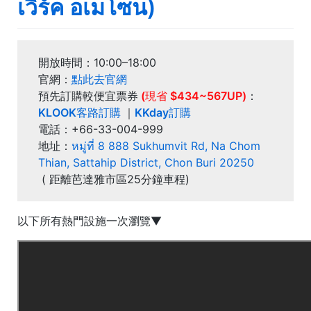
เวิร์ค อเมโซน)
開放時間：
10:00–18:00
官網：
點此去官網
預先訂購較便宜票券
(現省 $434~567UP)
：
KLOOK客路訂購
｜
KKday訂購
電話：
+66-33-004-999
地址：
หมู่ที่ 8 888 Sukhumvit Rd, Na Chom
Thian, Sattahip District, Chon Buri 20250
( 距離芭達雅市區25分鐘車程)
以下所有熱門設施一次瀏覽▼