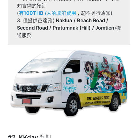
知官網的預訂
(
有
100THB /
人的取消費用
，恕不另行通知)
3.
僅提供芭達雅
(
Naklua
/
Beach Road /
Second Road /
Pratumnak (Hill)
/ Jomtien
)接
送服務
#2. KKday 預訂