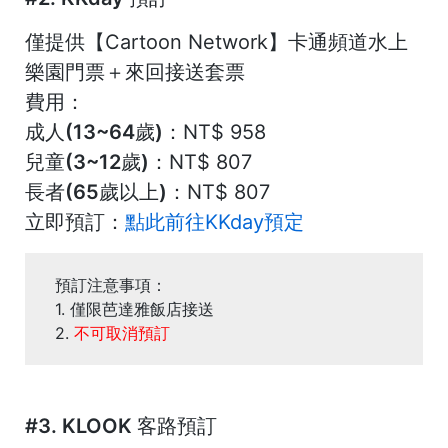
僅提供【Cartoon Network】卡通頻道水上
樂園門票＋來回接送套票
費用：
成人(13~64歲)：
NT$ 958
兒童(3~12歲)：
NT$ 807
長者(65歲以上)
：NT$ 807
立即預訂：
點此前往KKday預定
預訂注意事項：
1.
僅限芭達雅飯店接送
2.
不可取消預訂
#3. KLOOK 客路預訂