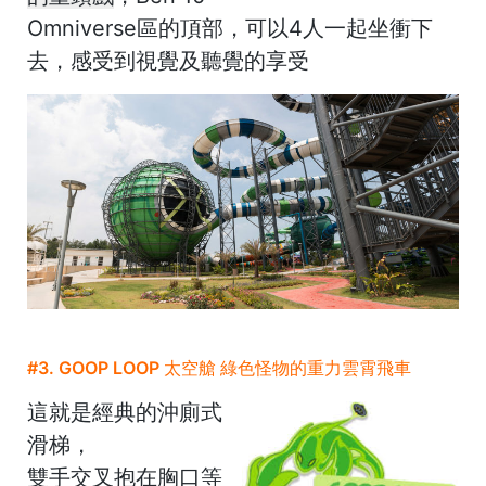
Omniverse區的頂部，可以4人一起坐衝下
去，感受到視覺及聽覺的享受
#3. GOOP LOOP 太空艙
綠色怪物的重力雲霄飛車
這就是經典的沖廁式
滑梯，
雙手交叉抱在胸口等