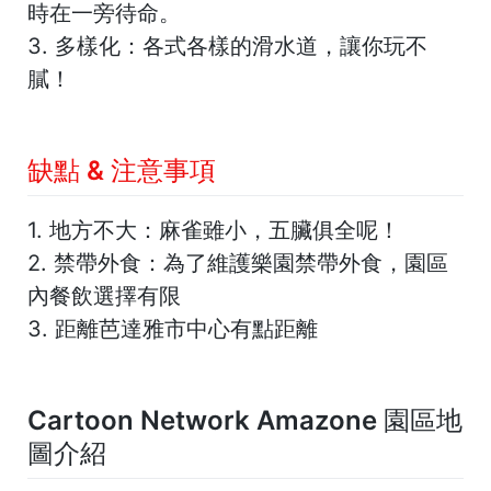
時在一旁待命。
3.
多樣化：
各式各樣的滑水道，讓你玩不
膩！
缺點 & 注意事項
1.
地方不大：
麻雀雖小，五臟俱全呢！
2.
禁帶外食：
為了維護樂園禁帶外食，園區
內餐飲選擇有限
3. 距離芭達雅市中心有點距離
Cartoon Network Amazone 園區地
圖介紹