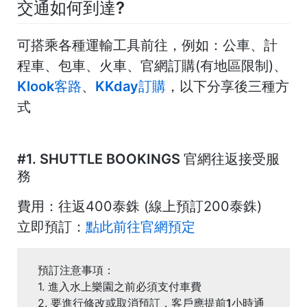
交通如何到達?
可搭乘各種運輸工具前往，例如：公車、計
程車、包車、火車、官網訂購(有地區限制)、
Klook客路
、
KKday訂購
，以下分享後三種方
式
#1.
SHUTTLE BOOKINGS 官網往返接受服
務
費用：
往返400泰銖 (線上預訂200泰銖)
立即預訂：
點此前往官網預定
預訂注意事項：
1. 進入水上樂園之前必須支付車費
2. 要進行
修改或取消預訂，客戶應提前1小時通