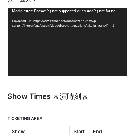
視
Media error: Format(s) not supported or source(s) not found
訊
Download File: https://www.cartoonnetworkamazone.com/wp-
播
content/themes/cna/assets/video/discover/attractions/jake-jump.mp4?_=1
放
器
Show Times 表演時刻表
TICKETING AREA
Show
Start
End