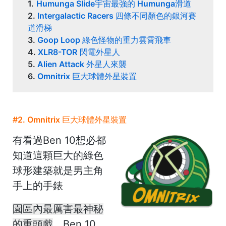
1.
Humunga Slide宇宙最強的 Humunga滑道
2.
Intergalactic Racers 四條不同顏色的銀河賽
道滑梯
3.
Goop Loop 綠色怪物的重力雲霄飛車
4.
XLR8-TOR
閃電外星人
5.
Alien Attack 外星人來襲
6.
Omnitrix 巨大球體外星裝置
#2. Omnitrix 巨大球體外星裝置
有看過Ben 10想必都
知道這顆巨大的綠色
球形建築就是男主角
手上的手錶
園區內最厲害最神秘
的重頭戲
，Ben 10