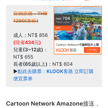
官網原價：THB
1290(泰銖)
成人：
NT$ 856
(現省434元)
兒童(3~12歲)：
NT$ 655
長者(65歲以上)
：NT$ 604
►
點此去購票：KLOOK客路 立即訂購
便宜票券
Cartoon Network Amazone接送，