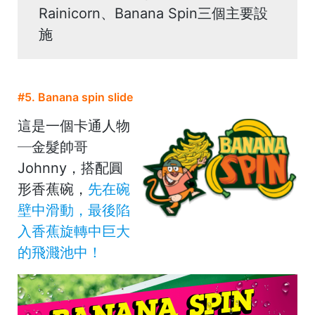
Rainicorn、Banana Spin三個主要設
施
#5. Banana spin slide
這是一個卡通人物
─金髮帥哥
Johnny，搭配圓
形香蕉碗，
先在碗
壁中滑動，最後陷
入香蕉旋轉中巨大
的飛濺池中！