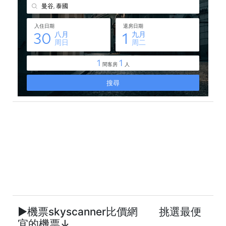
►機票skyscanner比價網 挑選最便
宜的機票↓