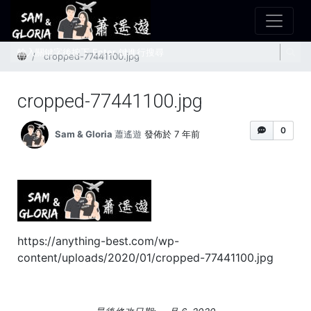
首頁
cropped-77441100.jpg
cropped-77441100.jpg
0
Sam & Gloria 蕭遙遊
發佈於 7 年前
https://anything-best.com/wp-
content/uploads/2020/01/cropped-77441100.jpg