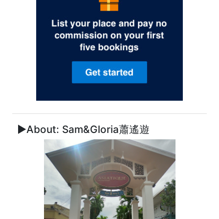
►About: Sam&Gloria蕭遙遊