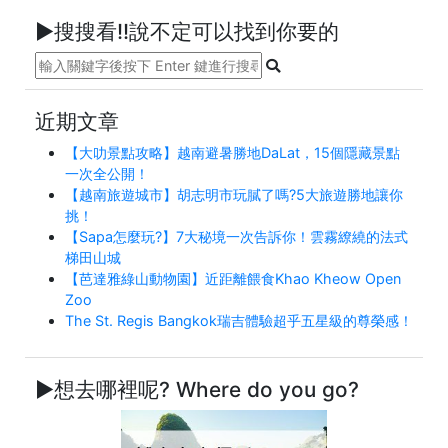
►搜搜看!!說不定可以找到你要的
近期文章
【大叻景點攻略】越南避暑勝地DaLat，15個隱藏景點
一次全公開！
【越南旅遊城市】胡志明市玩膩了嗎?5大旅遊勝地讓你
挑！
【Sapa怎麼玩?】7大秘境一次告訴你！雲霧繚繞的法式
梯田山城
【芭達雅綠山動物園】近距離餵食Khao Kheow Open
Zoo
The St. Regis Bangkok瑞吉體驗超乎五星級的尊榮感！
►想去哪裡呢? Where do you go?