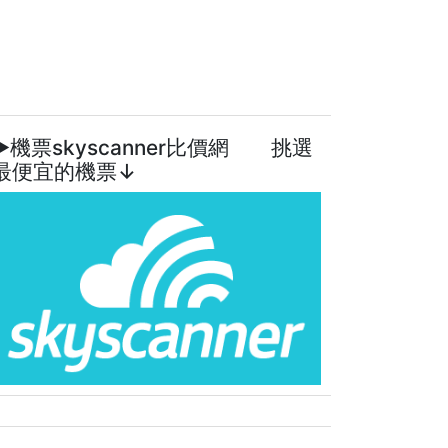
►機票skyscanner比價網 挑選
最便宜的機票↓