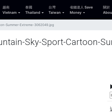
越南
泰國
台灣
省錢達人 Save
關於
Vietnam
Thailand
Taiwan
Money
Abou
oon-Summer-Extreme-3062049.jpg
ntain-Sky-Sport-Cartoon-S