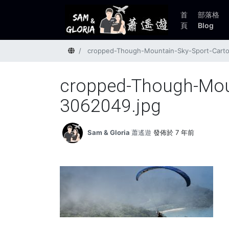
首
部落格
頁
Blog
首頁
cropped-Though-Mountain-Sky-Sport-Cart
cropped-Though-Mou
3062049.jpg
Sam & Gloria 蕭遙遊
發佈於 7 年前