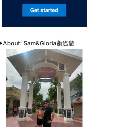
►About: Sam&Gloria蕭遙遊