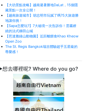
【大叻景點攻略】越南避暑勝地DaLat，15個隱
藏景點一次全公開！
【越南旅遊城市】胡志明市玩膩了嗎?5大旅遊勝
地讓你挑！
【Sapa怎麼玩?】7大秘境一次告訴你！雲霧繚
繞的法式梯田山城
【芭達雅綠山動物園】近距離餵食Khao Kheow
Open Zoo
The St. Regis Bangkok瑞吉體驗超乎五星級的
尊榮感！
►想去哪裡呢? Where do you go?