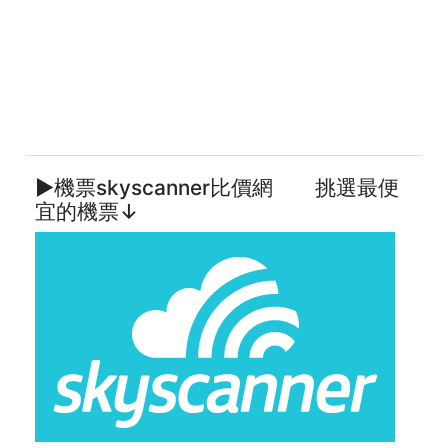
►機票skyscanner比價網 挑選最便
宜的機票↓