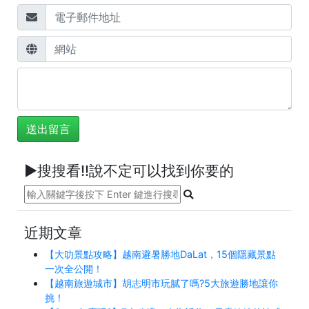
►搜搜看!!說不定可以找到你要的
近期文章
【大叻景點攻略】越南避暑勝地DaLat，15個隱藏景點
一次全公開！
【越南旅遊城市】胡志明市玩膩了嗎?5大旅遊勝地讓你
挑！