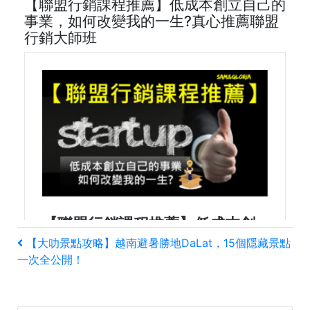
【聯盟行銷課程推薦】低成本創立自己的
事業，如何改變我的一生?真心推薦聯盟
行銷大師班
文
上
【大叻景點攻略】越南避暑勝地DaLat，15個隱藏景點
一
一次全公開！
章
篇
文
導
章