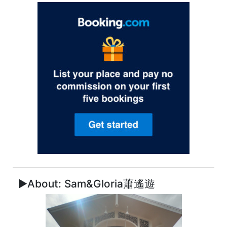
►About: Sam&Gloria蕭遙遊