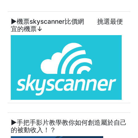
►機票skyscanner比價網 挑選最便
宜的機票↓
►手把手影片教學教你如何創造屬於自己
的被動收入！？