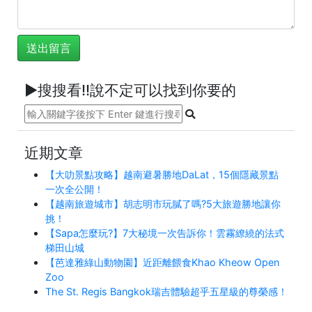
►搜搜看!!說不定可以找到你要的
近期文章
【大叻景點攻略】越南避暑勝地DaLat，15個隱藏景點
一次全公開！
【越南旅遊城市】胡志明市玩膩了嗎?5大旅遊勝地讓你
挑！
【Sapa怎麼玩?】7大秘境一次告訴你！雲霧繚繞的法式
梯田山城
【芭達雅綠山動物園】近距離餵食Khao Kheow Open
Zoo
The St. Regis Bangkok瑞吉體驗超乎五星級的尊榮感！