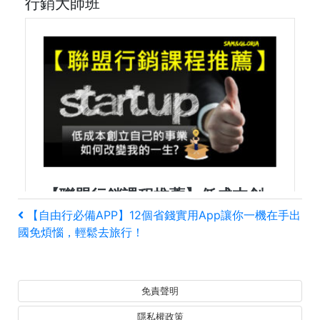
行銷大師班
文
上
【自由行必備APP】12個省錢實用App讓你一機在手出
一
國免煩惱，輕鬆去旅行！
章
篇
文
導
章
免責聲明
覽
隱私權政策