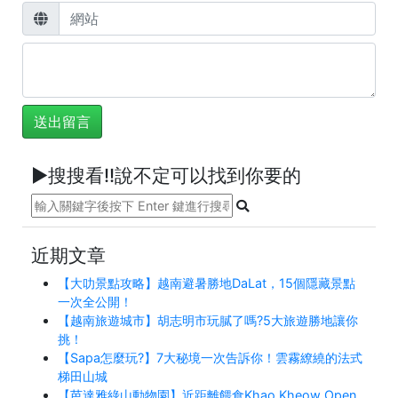
►搜搜看!!說不定可以找到你要的
近期文章
【大叻景點攻略】越南避暑勝地DaLat，15個隱藏景點
一次全公開！
【越南旅遊城市】胡志明市玩膩了嗎?5大旅遊勝地讓你
挑！
【Sapa怎麼玩?】7大秘境一次告訴你！雲霧繚繞的法式
梯田山城
【芭達雅綠山動物園】近距離餵食Khao Kheow Open