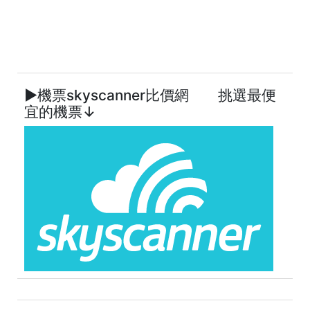
►機票skyscanner比價網 挑選最便
宜的機票↓