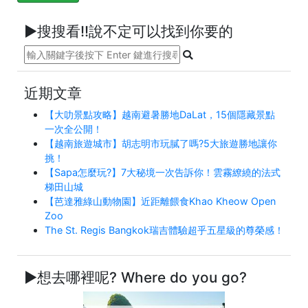
►搜搜看!!說不定可以找到你要的
近期文章
【大叻景點攻略】越南避暑勝地DaLat，15個隱藏景點
一次全公開！
【越南旅遊城市】胡志明市玩膩了嗎?5大旅遊勝地讓你
挑！
【Sapa怎麼玩?】7大秘境一次告訴你！雲霧繚繞的法式
梯田山城
【芭達雅綠山動物園】近距離餵食Khao Kheow Open
Zoo
The St. Regis Bangkok瑞吉體驗超乎五星級的尊榮感！
►想去哪裡呢? Where do you go?