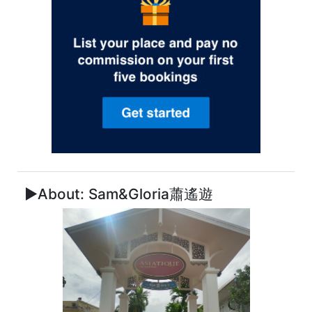
►About: Sam&Gloria蕭遙遊