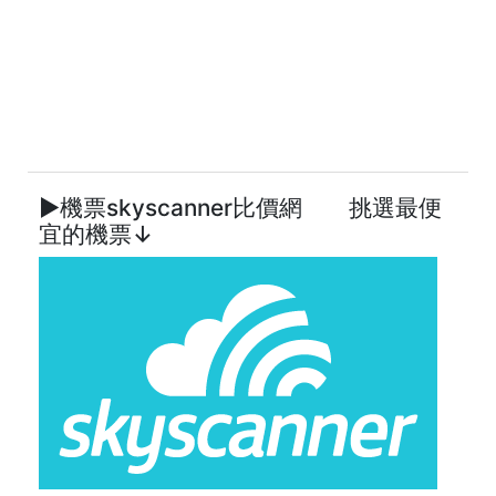
►機票skyscanner比價網 挑選最便
宜的機票↓