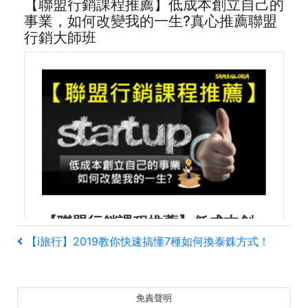
【聯盟行銷課程推薦】低成本創立自己的
事業，如何改變我的一生?真心推薦聯盟
行銷大師班
文
上
【i旅行】2019教你快速搞懂7種如何換泰銖方式！
一
章
篇
文
導
免責聲明
章