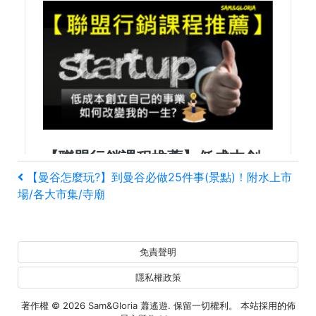
文
上
【曼谷怎麼玩?】到曼谷必做25件事(景點)！附水上市
一
場/各大市集/寺廟
章
篇
文
導
章
免責聲明
覽
隱私權政策
著作權 © 2026
Sam&Gloria 蕭遙遊
. 保留一切權利。 本站採用的佈