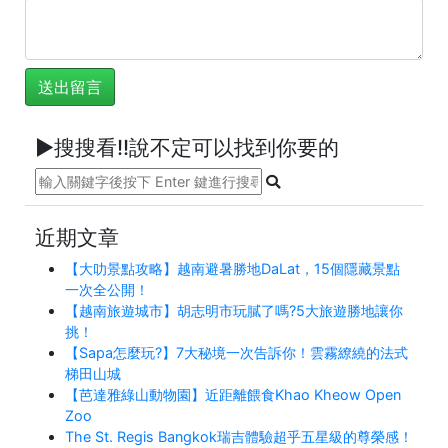
►搜搜看!!說不定可以找到你要的
近期文章
【大叻景點攻略】越南避暑勝地DaLat，15個隱藏景點
一次全公開！
【越南旅遊城市】胡志明市玩膩了嗎?5大旅遊勝地讓你
挑！
【Sapa怎麼玩?】7大秘境一次告訴你！雲霧繚繞的法式
梯田山城
【芭達雅綠山動物園】近距離餵食Khao Kheow Open
Zoo
The St. Regis Bangkok瑞吉體驗超乎五星級的尊榮感！