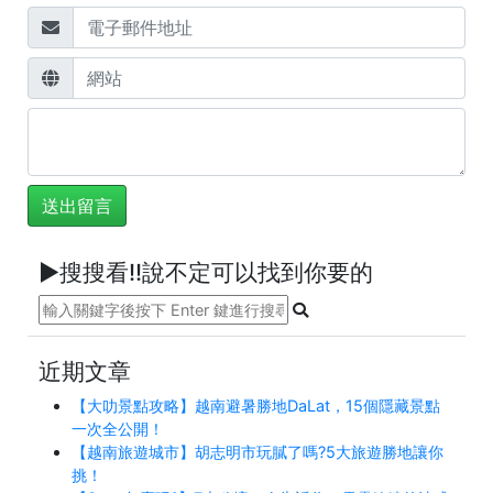
►搜搜看!!說不定可以找到你要的
近期文章
【大叻景點攻略】越南避暑勝地DaLat，15個隱藏景點
一次全公開！
【越南旅遊城市】胡志明市玩膩了嗎?5大旅遊勝地讓你
挑！