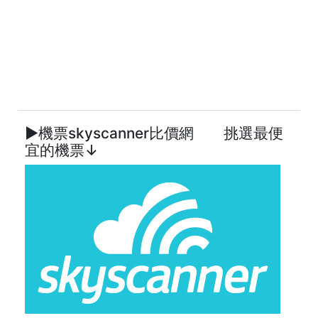
►機票skyscanner比價網 挑選最便
宜的機票↓