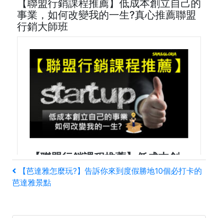
【聯盟行銷課程推薦】低成本創立自己的
事業，如何改變我的一生?真心推薦聯盟
行銷大師班
文
上
【芭達雅怎麼玩?】告訴你來到度假勝地10個必打卡的
一
芭達雅景點
章
篇
文
導
章