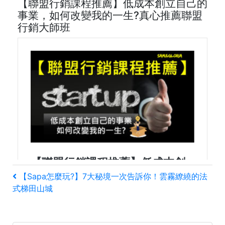
【聯盟行銷課程推薦】低成本創立自己的
事業，如何改變我的一生?真心推薦聯盟
行銷大師班
文
上
【Sapa怎麼玩?】7大秘境一次告訴你！雲霧繚繞的法
一
式梯田山城
章
篇
文
導
章