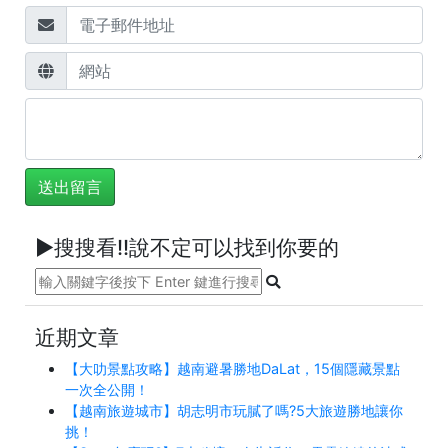
►搜搜看!!說不定可以找到你要的
近期文章
【大叻景點攻略】越南避暑勝地DaLat，15個隱藏景點
一次全公開！
【越南旅遊城市】胡志明市玩膩了嗎?5大旅遊勝地讓你
挑！