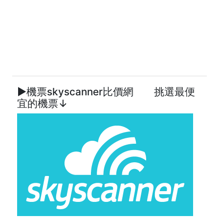
►機票skyscanner比價網 挑選最便
宜的機票↓