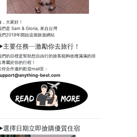
嗨，大家好！
們是 Sam & Gloria, 來自台灣
我們2019年開始這個旅遊網站
►主要任務─
激勵你去旅行！
我們的目標是幫助想自由行的旅客能夠收穫滿滿的排
出專屬於你的行程！
任何合作邀約歡迎mail至：
upport@anything-best.com
►選擇日期立即搶購優質住宿