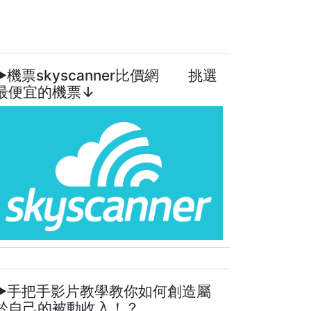
►機票skyscanner比價網 挑選
最便宜的機票↓
►手把手影片教學教你如何創造屬
於自己的被動收入！？