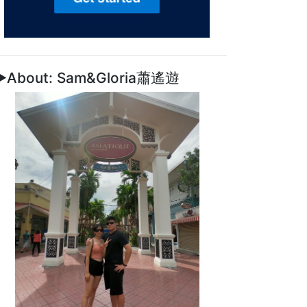
►About: Sam&Gloria蕭遙遊