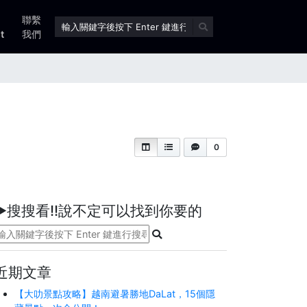
聯繫
t
我們
0
►搜搜看!!說不定可以找到你要的
近期文章
【大叻景點攻略】越南避暑勝地DaLat，15個隱