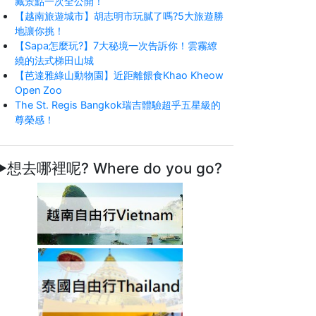
藏景點一次全公開！
【越南旅遊城市】胡志明市玩膩了嗎?5大旅遊勝
地讓你挑！
【Sapa怎麼玩?】7大秘境一次告訴你！雲霧繚
繞的法式梯田山城
【芭達雅綠山動物園】近距離餵食Khao Kheow
Open Zoo
The St. Regis Bangkok瑞吉體驗超乎五星級的
尊榮感！
►想去哪裡呢? Where do you go?