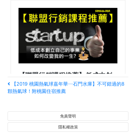
文
上
【2019 桃園熱氣球嘉年華─石門水庫】不可錯過的8
一
顆熱氣球！附桃園住宿推薦
章
篇
文
導
章
免責聲明
覽
隱私權政策