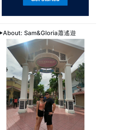
►About: Sam&Gloria蕭遙遊