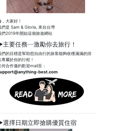
嗨，大家好！
們是 Sam & Gloria, 來自台灣
我們2019年開始這個旅遊網站
►主要任務─
激勵你去旅行！
我們的目標是幫助想自由行的旅客能夠收穫滿滿的排
出專屬於你的行程！
任何合作邀約歡迎mail至：
upport@anything-best.com
►選擇日期立即搶購優質住宿