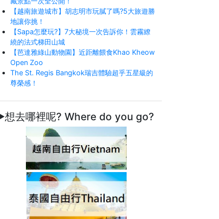
藏景點一次全公開！
【越南旅遊城市】胡志明市玩膩了嗎?5大旅遊勝
地讓你挑！
【Sapa怎麼玩?】7大秘境一次告訴你！雲霧繚
繞的法式梯田山城
【芭達雅綠山動物園】近距離餵食Khao Kheow
Open Zoo
The St. Regis Bangkok瑞吉體驗超乎五星級的
尊榮感！
►想去哪裡呢? Where do you go?