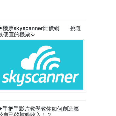
►機票skyscanner比價網 挑選
最便宜的機票↓
►手把手影片教學教你如何創造屬
於自己的被動收入！？