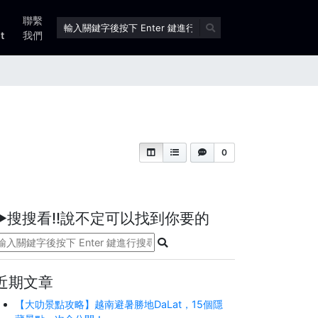
聯繫
t
我們
0
►搜搜看!!說不定可以找到你要的
近期文章
【大叻景點攻略】越南避暑勝地DaLat，15個隱