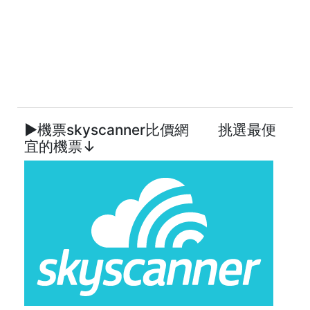
►機票skyscanner比價網 挑選最便
宜的機票↓