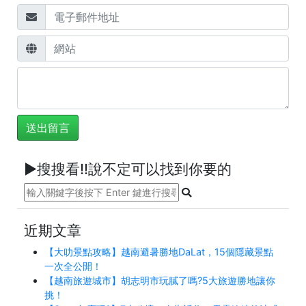
►搜搜看!!說不定可以找到你要的
近期文章
【大叻景點攻略】越南避暑勝地DaLat，15個隱藏景點
一次全公開！
【越南旅遊城市】胡志明市玩膩了嗎?5大旅遊勝地讓你
挑！