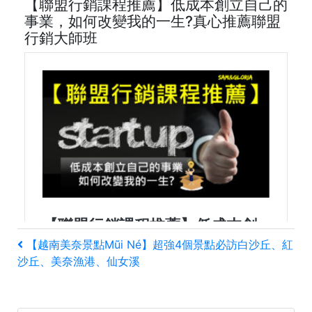
【聯盟行銷課程推薦】低成本創立自己的
事業，如何改變我的一生?真心推薦聯盟
行銷大師班
文
上
【越南美奈景點Mũi Né】超強4個景點必訪白沙丘、紅
一
沙丘、美奈漁港、仙女溪
章
篇
文
導
章