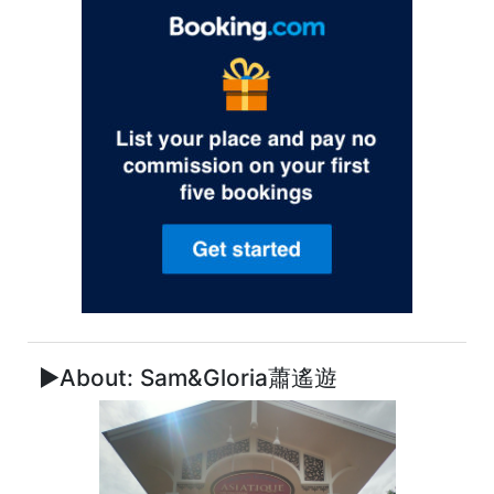
►About: Sam&Gloria蕭遙遊