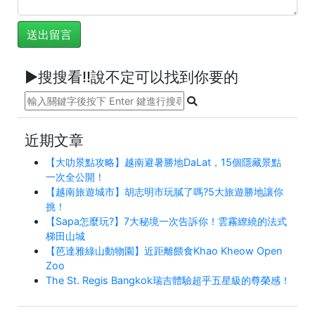
►搜搜看!!說不定可以找到你要的
近期文章
【大叻景點攻略】越南避暑勝地DaLat，15個隱藏景點
一次全公開！
【越南旅遊城市】胡志明市玩膩了嗎?5大旅遊勝地讓你
挑！
【Sapa怎麼玩?】7大秘境一次告訴你！雲霧繚繞的法式
梯田山城
【芭達雅綠山動物園】近距離餵食Khao Kheow Open
Zoo
The St. Regis Bangkok瑞吉體驗超乎五星級的尊榮感！