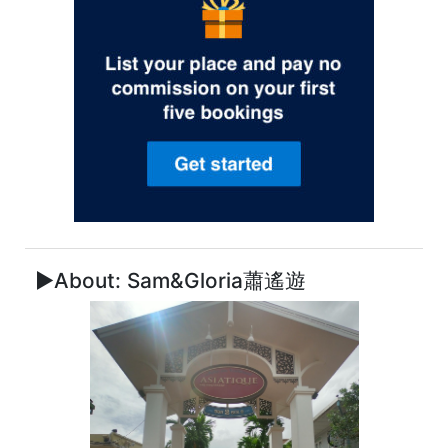
►About: Sam&Gloria蕭遙遊