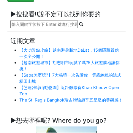
►搜搜看!!說不定可以找到你要的
近期文章
【大叻景點攻略】越南避暑勝地DaLat，15個隱藏景點
一次全公開！
【越南旅遊城市】胡志明市玩膩了嗎?5大旅遊勝地讓你
挑！
【Sapa怎麼玩?】7大秘境一次告訴你！雲霧繚繞的法式
梯田山城
【芭達雅綠山動物園】近距離餵食Khao Kheow Open
Zoo
The St. Regis Bangkok瑞吉體驗超乎五星級的尊榮感！
►想去哪裡呢? Where do you go?