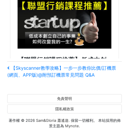
文
上
【Skyscanner教學攻略】一步一步教你比價/訂機票
一
(網頁、APP版)@附預訂機票常見問題 Q&A
章
篇
文
導
章
免責聲明
覽
隱私權政策
著作權 © 2026
Sam&Gloria 蕭遙遊
. 保留一切權利。 本站採用的佈
景主題為
Mynote
.