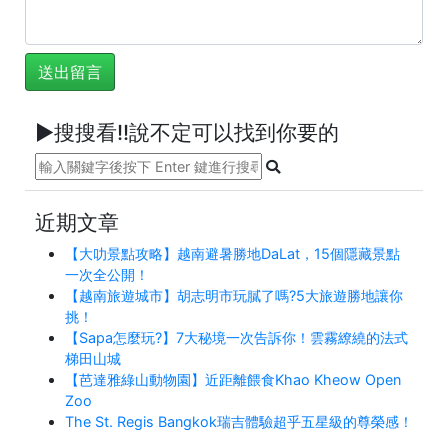
►搜搜看!!說不定可以找到你要的
近期文章
【大叻景點攻略】越南避暑勝地DaLat，15個隱藏景點
一次全公開！
【越南旅遊城市】胡志明市玩膩了嗎?5大旅遊勝地讓你
挑！
【Sapa怎麼玩?】7大秘境一次告訴你！雲霧繚繞的法式
梯田山城
【芭達雅綠山動物園】近距離餵食Khao Kheow Open
Zoo
The St. Regis Bangkok瑞吉體驗超乎五星級的尊榮感！