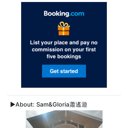
►About: Sam&Gloria蕭遙遊