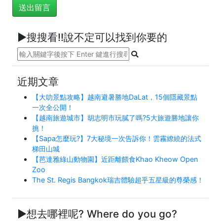
►搜搜看!!說不定可以找到你要的
近期文章
【大叻景點攻略】越南避暑勝地DaLat，15個隱藏景點
一次全公開！
【越南旅遊城市】胡志明市玩膩了嗎?5大旅遊勝地讓你
挑！
【Sapa怎麼玩?】7大秘境一次告訴你！雲霧繚繞的法式
梯田山城
【芭達雅綠山動物園】近距離餵食Khao Kheow Open
Zoo
The St. Regis Bangkok瑞吉體驗超乎五星級的尊榮感！
►想去哪裡呢? Where do you go?