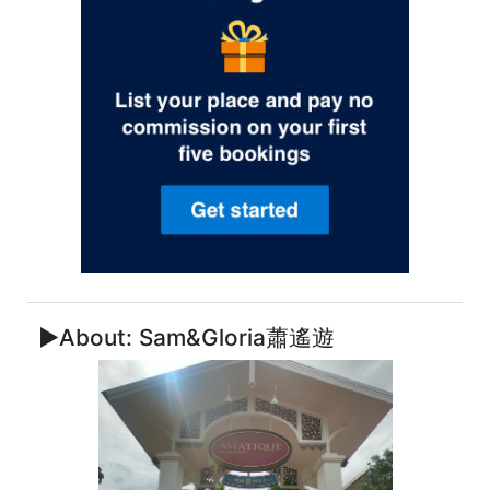
►About: Sam&Gloria蕭遙遊