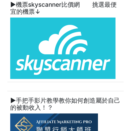
►機票skyscanner比價網 挑選最便
宜的機票↓
►手把手影片教學教你如何創造屬於自己
的被動收入！？