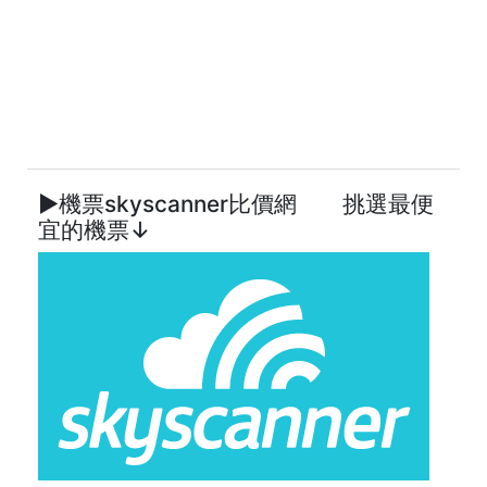
►機票skyscanner比價網 挑選最便
宜的機票↓