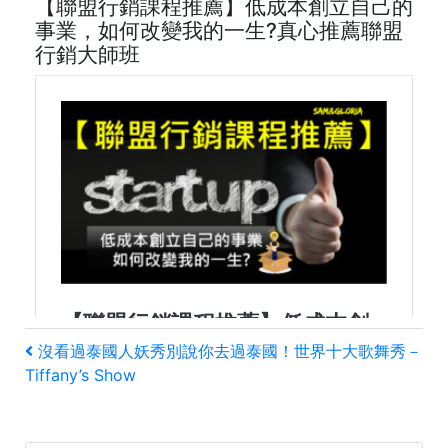
【聯盟行銷課程推薦】低成本創立自己的
事業，如何改變我的一生?真心推薦聯盟
行銷大師班
文
上
沒看過泰國人妖秀別說你去過泰國！世界十大歌舞秀－
一
Tiffany’s Show
章
篇
文
導
章