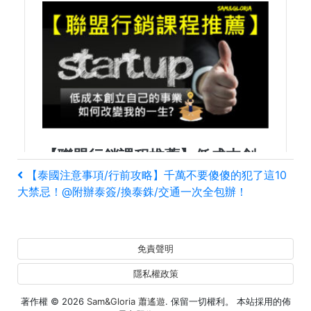
文
上
【泰國注意事項/行前攻略】千萬不要傻傻的犯了這10
一
大禁忌！@附辦泰簽/換泰銖/交通一次全包辦！
章
篇
文
導
章
免責聲明
覽
隱私權政策
著作權 © 2026
Sam&Gloria 蕭遙遊
. 保留一切權利。 本站採用的佈