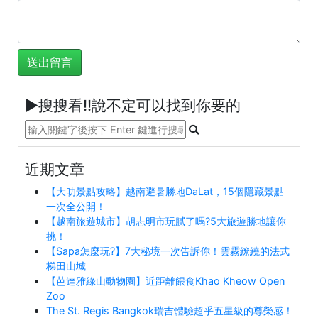
►搜搜看!!說不定可以找到你要的
近期文章
【大叻景點攻略】越南避暑勝地DaLat，15個隱藏景點
一次全公開！
【越南旅遊城市】胡志明市玩膩了嗎?5大旅遊勝地讓你
挑！
【Sapa怎麼玩?】7大秘境一次告訴你！雲霧繚繞的法式
梯田山城
【芭達雅綠山動物園】近距離餵食Khao Kheow Open
Zoo
The St. Regis Bangkok瑞吉體驗超乎五星級的尊榮感！