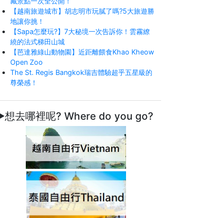
藏景點一次全公開！
【越南旅遊城市】胡志明市玩膩了嗎?5大旅遊勝
地讓你挑！
【Sapa怎麼玩?】7大秘境一次告訴你！雲霧繚
繞的法式梯田山城
【芭達雅綠山動物園】近距離餵食Khao Kheow
Open Zoo
The St. Regis Bangkok瑞吉體驗超乎五星級的
尊榮感！
►想去哪裡呢? Where do you go?