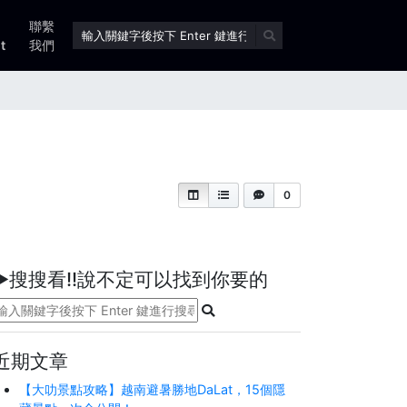
聯繫
t
我們
0
►搜搜看!!說不定可以找到你要的
近期文章
【大叻景點攻略】越南避暑勝地DaLat，15個隱