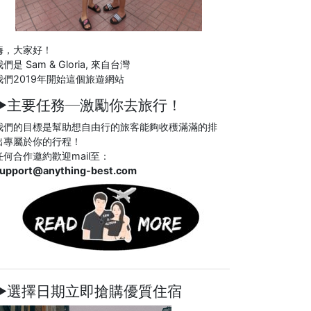
嗨，大家好！
們是 Sam & Gloria, 來自台灣
我們2019年開始這個旅遊網站
►主要任務─
激勵你去旅行！
我們的目標是幫助想自由行的旅客能夠收穫滿滿的排
出專屬於你的行程！
任何合作邀約歡迎mail至：
upport@anything-best.com
►選擇日期立即搶購優質住宿