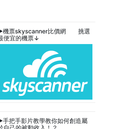
►機票skyscanner比價網 挑選
最便宜的機票↓
►手把手影片教學教你如何創造屬
於自己的被動收入！？