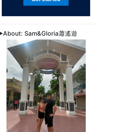
►About: Sam&Gloria蕭遙遊