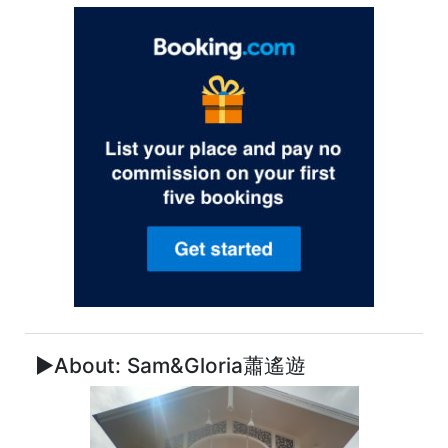
►About: Sam&Gloria蕭遙遊