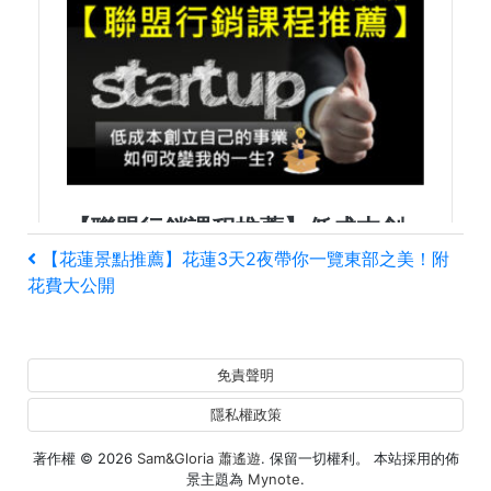
文
上
【花蓮景點推薦】花蓮3天2夜帶你一覽東部之美！附
一
花費大公開
章
篇
文
導
章
免責聲明
覽
隱私權政策
著作權 © 2026
Sam&Gloria 蕭遙遊
. 保留一切權利。 本站採用的佈
景主題為
Mynote
.