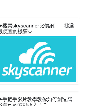
►機票skyscanner比價網 挑選
最便宜的機票↓
►手把手影片教學教你如何創造屬
於自己的被動收入！？