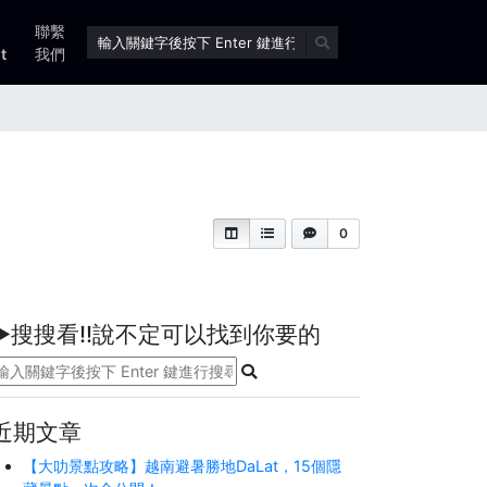
聯繫
t
我們
0
►搜搜看!!說不定可以找到你要的
近期文章
【大叻景點攻略】越南避暑勝地DaLat，15個隱