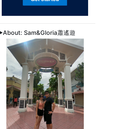
►About: Sam&Gloria蕭遙遊