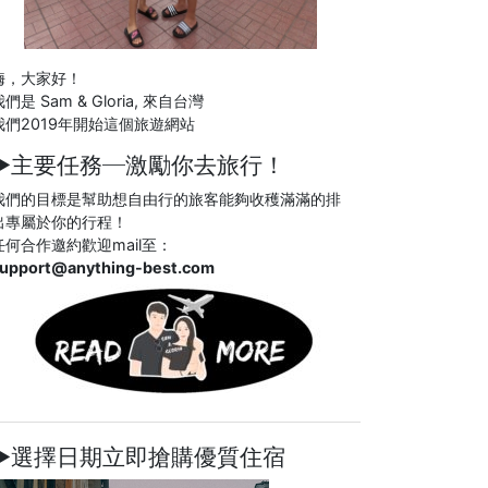
嗨，大家好！
們是 Sam & Gloria, 來自台灣
我們2019年開始這個旅遊網站
►主要任務─
激勵你去旅行！
我們的目標是幫助想自由行的旅客能夠收穫滿滿的排
出專屬於你的行程！
任何合作邀約歡迎mail至：
upport@anything-best.com
►選擇日期立即搶購優質住宿