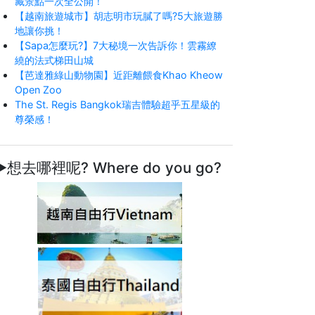
藏景點一次全公開！
【越南旅遊城市】胡志明市玩膩了嗎?5大旅遊勝
地讓你挑！
【Sapa怎麼玩?】7大秘境一次告訴你！雲霧繚
繞的法式梯田山城
【芭達雅綠山動物園】近距離餵食Khao Kheow
Open Zoo
The St. Regis Bangkok瑞吉體驗超乎五星級的
尊榮感！
►想去哪裡呢? Where do you go?