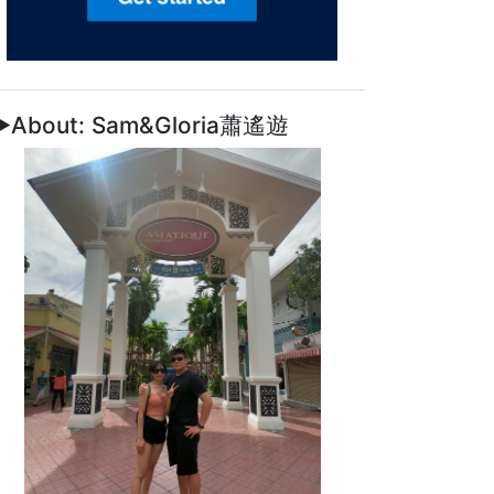
►About: Sam&Gloria蕭遙遊