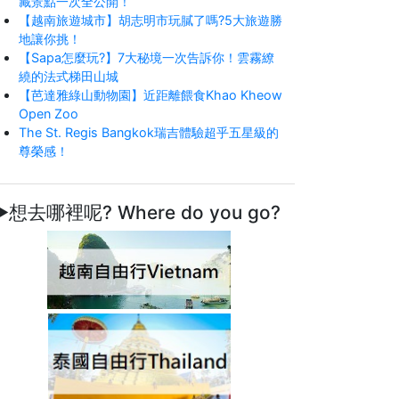
藏景點一次全公開！
【越南旅遊城市】胡志明市玩膩了嗎?5大旅遊勝
地讓你挑！
【Sapa怎麼玩?】7大秘境一次告訴你！雲霧繚
繞的法式梯田山城
【芭達雅綠山動物園】近距離餵食Khao Kheow
Open Zoo
The St. Regis Bangkok瑞吉體驗超乎五星級的
尊榮感！
►想去哪裡呢? Where do you go?