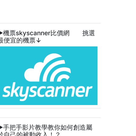
►機票skyscanner比價網 挑選
最便宜的機票↓
►手把手影片教學教你如何創造屬
於自己的被動收入！？