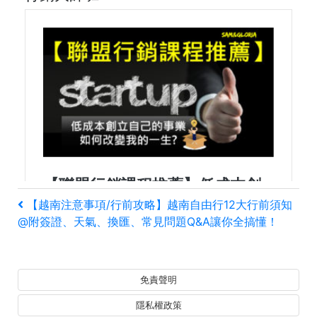
文
上
【越南注意事項/行前攻略】越南自由行12大行前須知
一
@附簽證、天氣、換匯、常見問題Q&A讓你全搞懂！
章
篇
文
導
章
免責聲明
覽
隱私權政策