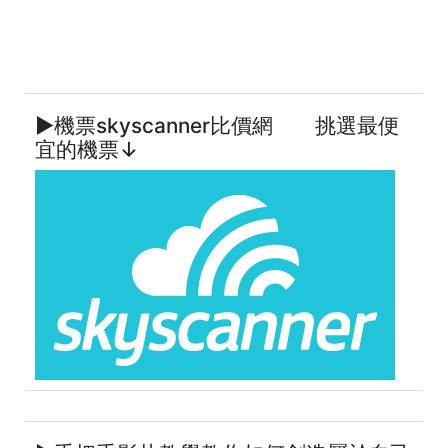
►機票skyscanner比價網 挑選最便
宜的機票↓