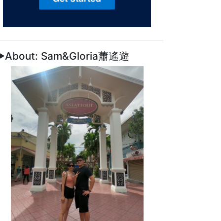
►About: Sam&Gloria蕭遙遊