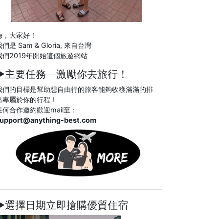
嗨，大家好！
們是 Sam & Gloria, 來自台灣
我們2019年開始這個旅遊網站
►主要任務─
激勵你去旅行！
我們的目標是幫助想自由行的旅客能夠收穫滿滿的排
出專屬於你的行程！
任何合作邀約歡迎mail至：
upport@anything-best.com
►選擇日期立即搶購優質住宿