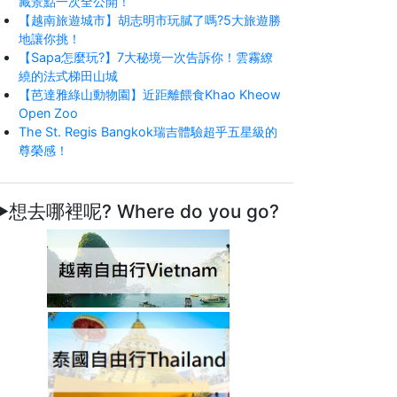
藏景點一次全公開！
【越南旅遊城市】胡志明市玩膩了嗎?5大旅遊勝
地讓你挑！
【Sapa怎麼玩?】7大秘境一次告訴你！雲霧繚
繞的法式梯田山城
【芭達雅綠山動物園】近距離餵食Khao Kheow
Open Zoo
The St. Regis Bangkok瑞吉體驗超乎五星級的
尊榮感！
►想去哪裡呢? Where do you go?