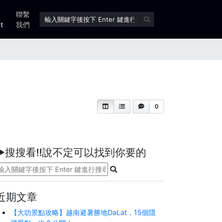
聯繫
t
我們
0
►搜搜看!!說不定可以找到你要的
近期文章
【大叻景點攻略】越南避暑勝地DaLat，15個隱