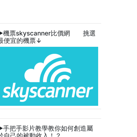
►機票skyscanner比價網 挑選
最便宜的機票↓
►手把手影片教學教你如何創造屬
於自己的被動收入！？