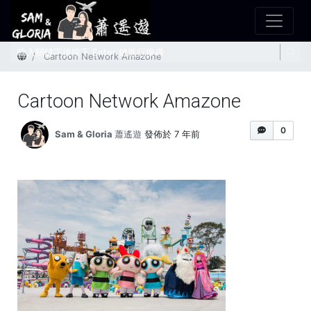
首頁
Cartoon Network Amazone
Cartoon Network Amazone
0
Sam & Gloria 蕭遙遊
發佈於 7 年前