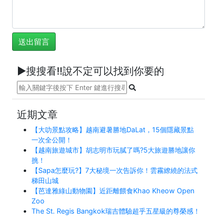
►搜搜看!!說不定可以找到你要的
近期文章
【大叻景點攻略】越南避暑勝地DaLat，15個隱藏景點
一次全公開！
【越南旅遊城市】胡志明市玩膩了嗎?5大旅遊勝地讓你
挑！
【Sapa怎麼玩?】7大秘境一次告訴你！雲霧繚繞的法式
梯田山城
【芭達雅綠山動物園】近距離餵食Khao Kheow Open
Zoo
The St. Regis Bangkok瑞吉體驗超乎五星級的尊榮感！