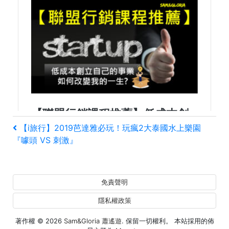
文
上
【i旅行】2019芭達雅必玩！玩瘋2大泰國水上樂園
一
『噱頭 VS 刺激』
章
篇
文
導
章
免責聲明
覽
隱私權政策
著作權 © 2026
Sam&Gloria 蕭遙遊
. 保留一切權利。 本站採用的佈