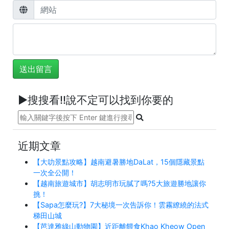
►搜搜看!!說不定可以找到你要的
近期文章
【大叻景點攻略】越南避暑勝地DaLat，15個隱藏景點
一次全公開！
【越南旅遊城市】胡志明市玩膩了嗎?5大旅遊勝地讓你
挑！
【Sapa怎麼玩?】7大秘境一次告訴你！雲霧繚繞的法式
梯田山城
【芭達雅綠山動物園】近距離餵食Khao Kheow Open