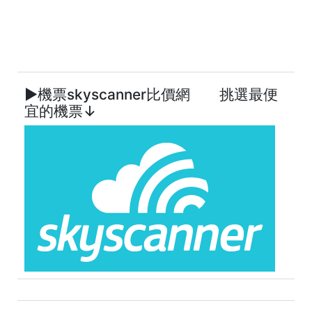
►機票skyscanner比價網 挑選最便
宜的機票↓