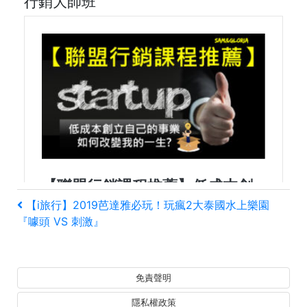
行銷大師班
文
上
【i旅行】2019芭達雅必玩！玩瘋2大泰國水上樂園
一
『噱頭 VS 刺激』
章
篇
文
導
章
免責聲明
覽
隱私權政策