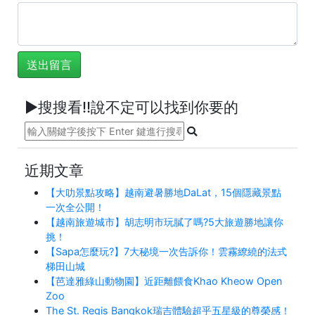
►搜搜看!!說不定可以找到你要的
近期文章
【大叻景點攻略】越南避暑勝地DaLat，15個隱藏景點
一次全公開！
【越南旅遊城市】胡志明市玩膩了嗎?5大旅遊勝地讓你
挑！
【Sapa怎麼玩?】7大秘境一次告訴你！雲霧繚繞的法式
梯田山城
【芭達雅綠山動物園】近距離餵食Khao Kheow Open
Zoo
The St. Regis Bangkok瑞吉體驗超乎五星級的尊榮感！