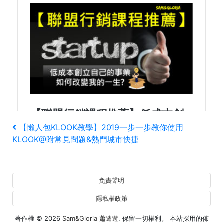
文
上
【懶人包KLOOK教學】2019一步一步教你使用
一
KLOOK@附常見問題&熱門城市快捷
章
篇
文
導
章
免責聲明
覽
隱私權政策
著作權 © 2026
Sam&Gloria 蕭遙遊
. 保留一切權利。 本站採用的佈