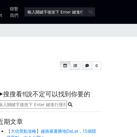
聯繫
t
我們
0
►搜搜看!!說不定可以找到你要的
近期文章
【大叻景點攻略】越南避暑勝地DaLat，15個隱