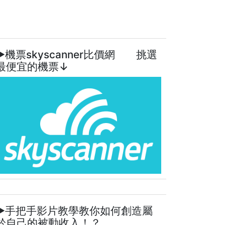
►機票skyscanner比價網 挑選
最便宜的機票↓
►手把手影片教學教你如何創造屬
於自己的被動收入！？