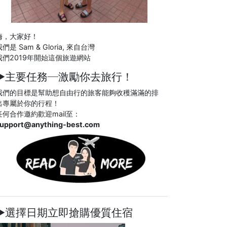
嗨，大家好！
們是 Sam & Gloria, 來自台灣
我們2019年開始這個旅遊網站
►主要任務─
激勵你去旅行！
我們的目標是幫助想自由行的旅客能夠收穫滿滿的排
出專屬於你的行程！
任何合作邀約歡迎mail至：
upport@anything-best.com
►選擇日期立即搶購優質住宿