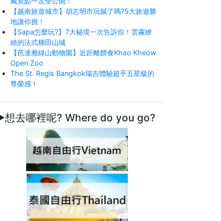
藏景點一次全公開！
【越南旅遊城市】胡志明市玩膩了嗎?5大旅遊勝
地讓你挑！
【Sapa怎麼玩?】7大秘境一次告訴你！雲霧繚
繞的法式梯田山城
【芭達雅綠山動物園】近距離餵食Khao Kheow
Open Zoo
The St. Regis Bangkok瑞吉體驗超乎五星級的
尊榮感！
►想去哪裡呢? Where do you go?