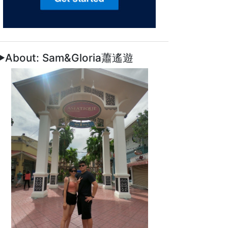
►About: Sam&Gloria蕭遙遊