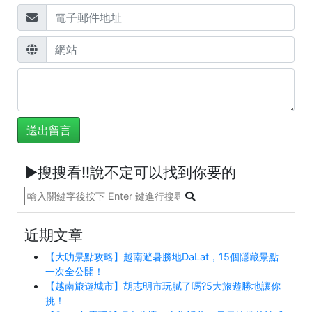
►搜搜看!!說不定可以找到你要的
近期文章
【大叻景點攻略】越南避暑勝地DaLat，15個隱藏景點
一次全公開！
【越南旅遊城市】胡志明市玩膩了嗎?5大旅遊勝地讓你
挑！