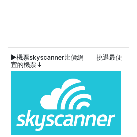
►機票skyscanner比價網 挑選最便
宜的機票↓