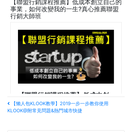
【聯盟行銷課程推薦】低成本創立自己的
事業，如何改變我的一生?真心推薦聯盟
行銷大師班
文
上
【懶人包KLOOK教學】2019一步一步教你使用
一
KLOOK@附常見問題&熱門城市快捷
章
篇
文
導
章