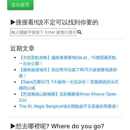
►搜搜看!!說不定可以找到你要的
近期文章
【大叻景點攻略】越南避暑勝地DaLat，15個隱藏景點
一次全公開！
【越南旅遊城市】胡志明市玩膩了嗎?5大旅遊勝地讓你
挑！
【Sapa怎麼玩?】7大秘境一次告訴你！雲霧繚繞的法式
梯田山城
【芭達雅綠山動物園】近距離餵食Khao Kheow Open
Zoo
The St. Regis Bangkok瑞吉體驗超乎五星級的尊榮感！
►想去哪裡呢? Where do you go?