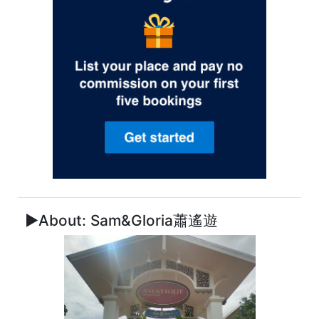
►About: Sam&Gloria蕭遙遊