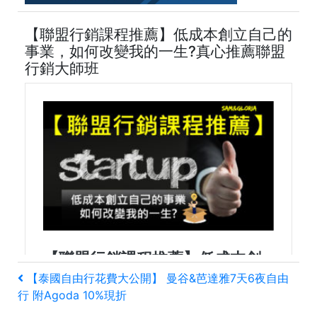
【聯盟行銷課程推薦】低成本創立自己的
事業，如何改變我的一生?真心推薦聯盟
行銷大師班
文
上
【泰國自由行花費大公開】 曼谷&芭達雅7天6夜自由
一
行 附Agoda 10%現折
章
篇