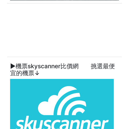
►機票skyscanner比價網 挑選最便
宜的機票↓