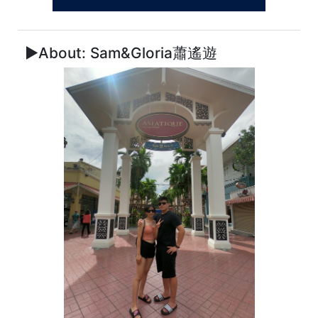
►About: Sam&Gloria蕭遙遊