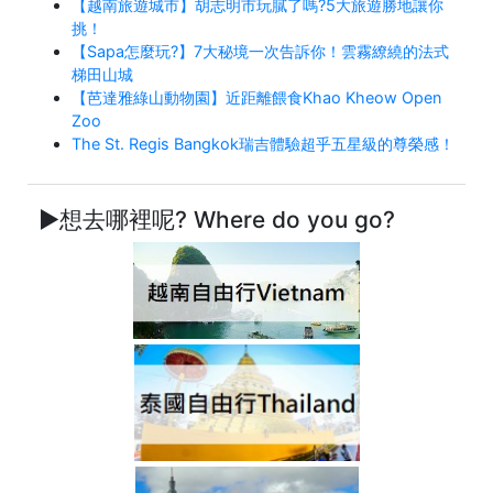
【越南旅遊城市】胡志明市玩膩了嗎?5大旅遊勝地讓你
挑！
【Sapa怎麼玩?】7大秘境一次告訴你！雲霧繚繞的法式
梯田山城
【芭達雅綠山動物園】近距離餵食Khao Kheow Open
Zoo
The St. Regis Bangkok瑞吉體驗超乎五星級的尊榮感！
►想去哪裡呢? Where do you go?