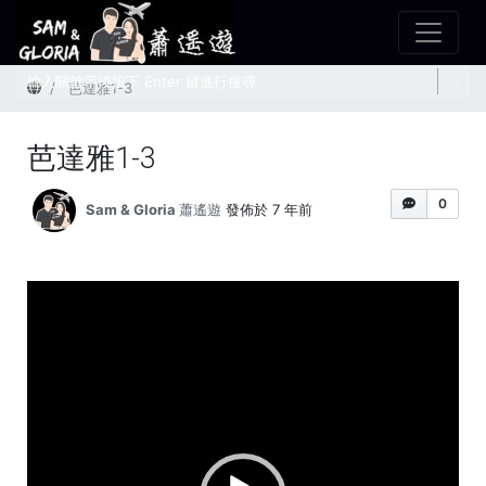
首頁
芭達雅1-3
芭達雅1-3
0
Sam & Gloria 蕭遙遊
發佈於 7 年前
視
訊
播
放
器