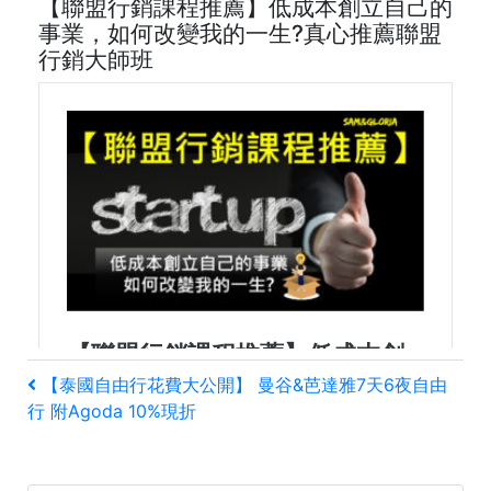
【聯盟行銷課程推薦】低成本創立自己的
事業，如何改變我的一生?真心推薦聯盟
行銷大師班
文
上
【泰國自由行花費大公開】 曼谷&芭達雅7天6夜自由
一
行 附Agoda 10%現折
章
篇
文
導
章