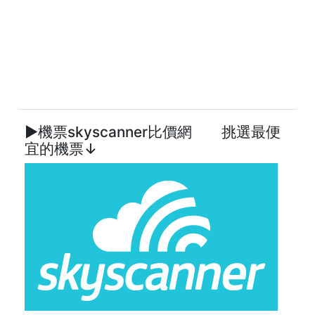
►機票skyscanner比價網 挑選最便
宜的機票↓