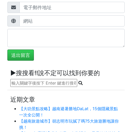
►搜搜看!!說不定可以找到你要的
近期文章
【大叻景點攻略】越南避暑勝地DaLat，15個隱藏景點
一次全公開！
【越南旅遊城市】胡志明市玩膩了嗎?5大旅遊勝地讓你
挑！